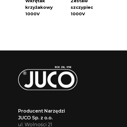
Wkrętak
Zestaw
krzyżakowy
szczypiec
1000V
1000V
Producent Narzędzi
JUCO Sp. z o.o.
ul. Wolności 21