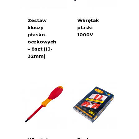
Zestaw
Wkrętak
kluczy
płaski
płasko-
1000V
oczkowych
– 8szt (13-
32mm)