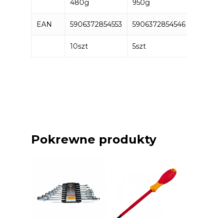
480g
950g
EAN
5906372854553
5906372854546
10szt
5szt
Pokrewne produkty