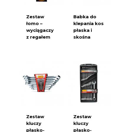
Zestaw
Babka do
łomo –
klepania kos
wyciągaczy
płaska i
z regałem
skośna
Zestaw
Zestaw
kluczy
kluczy
płasko-
płasko-