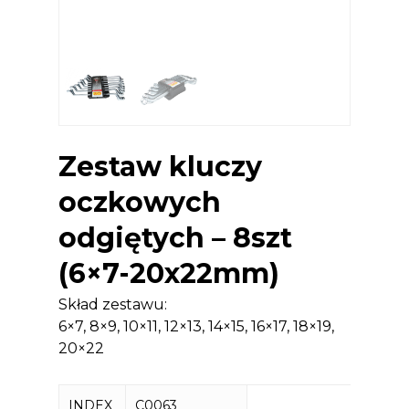
Zestaw kluczy
oczkowych
odgiętych – 8szt
(6×7-20x22mm)
Skład zestawu:
6×7, 8×9, 10×11, 12×13, 14×15, 16×17, 18×19,
20×22
INDEX
C0063