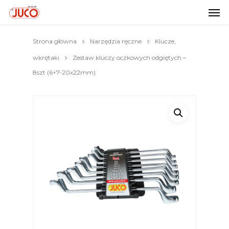
Strona główna
Narzędzia ręczne
Klucze,
wkrętaki
Zestaw kluczy oczkowych odgiętych –
8szt (6×7-20x22mm)