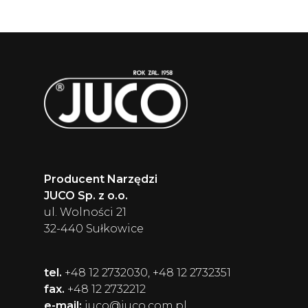
Producent Narzędzi
JUCO Sp. z o.o.
ul. Wolności 21
32-440 Sułkowice
tel.
+48 12 2732030, +48 12 2732351
fax.
+48 12 2732212
e-mail:
juco@juco.com.pl