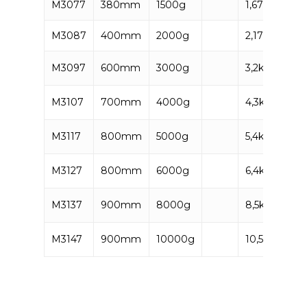
M3077
380mm
1500g
1,67kg
590
M3087
400mm
2000g
2,17kg
59
M3097
600mm
3000g
3,2kg
59
M3107
700mm
4000g
4,3kg
59
M3117
800mm
5000g
5,4kg
59
M3127
800mm
6000g
6,4kg
59
M3137
900mm
8000g
8,5kg
590
M3147
900mm
10000g
10,5kg
59