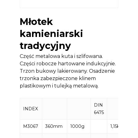
Młotek
kamieniarski
tradycyjny
Część metalowa kuta i szlifowana.
Części robocze hartowane indukcyjnie.
Trzon bukowy lakierowany. Osadzenie
trzonka zabezpieczone klinem
plastikowym i tulejką metalową.
DIN
INDEX
EA
6475
M3067
360mm
1000g
1,15kg
59