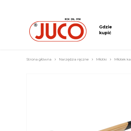
Gdzie
kupić
Strona główna
Narzędzia ręczne
Młotki
Młotek ka