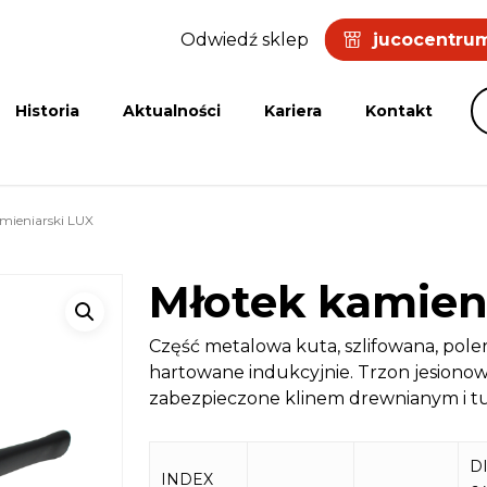
Odwiedź sklep
jucocentrum
Historia
Aktualności
Kariera
Kontakt
mieniarski LUX
Młotek kamien
Część metalowa kuta, szlifowana, pol
hartowane indukcyjnie. Trzon jesionow
zabezpieczone klinem drewnianym i tu
D
INDEX