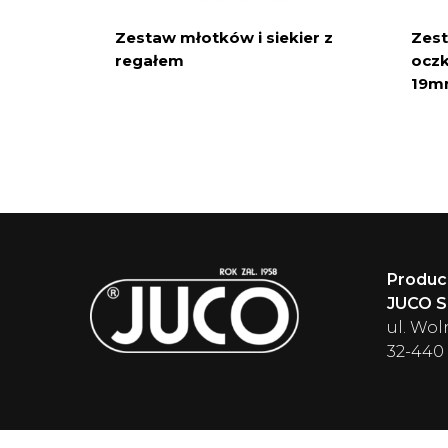
Zestaw młotków i siekier z
Zest
regałem
oczk
19m
Produc
JUCO Sp
ul. Wol
32-440