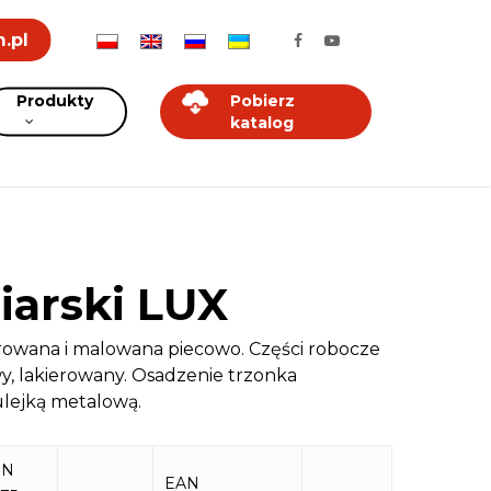
.pl
Produkty
Pobierz
katalog
iarski LUX
erowana i malowana piecowo. Części robocze
y, lakierowany. Osadzenie trzonka
lejką metalową.
IN
EAN