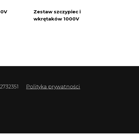
00V
Zestaw szczypiec i
wkrętaków 1000V
 2732351
Polityka prywatności