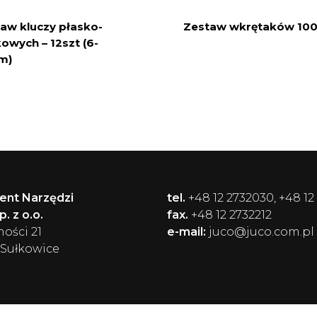
aw kluczy płasko-
Zestaw wkrętaków 10
owych – 12szt (6-
m)
ent Narzędzi
tel.
+48 12 2732030, +48 12
. z o.o.
fax.
+48 12 2732212
ności 21
e-mail:
juco@juco.com.pl
 Sułkowice