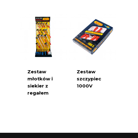
Zestaw
Zestaw
młotków i
szczypiec
siekier z
1000V
regałem