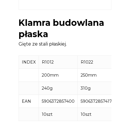
Klamra budowlana
płaska
Gięte ze stali płaskiej.
INDEX
R1012
R1022
R103
200mm
250mm
300
240g
310g
360g
EAN
5906372857400
5906372857417
5906
10szt
10szt
10szt