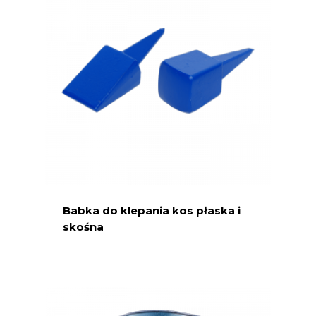
Babka do klepania kos płaska i
skośna