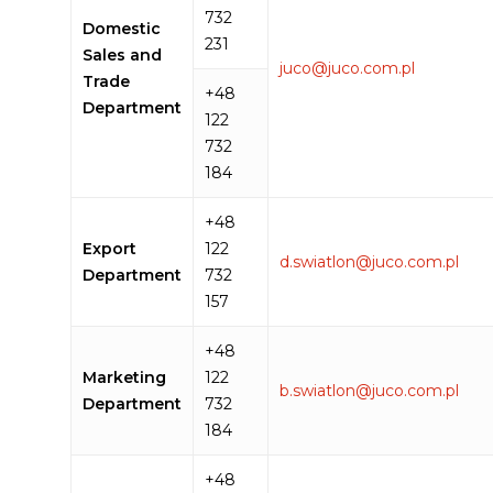
732
Domestic
231
Sales and
juco@juco.com.pl
Trade
+48
Department
122
732
184
+48
Export
122
d.swiatlon@juco.com.pl
Department
732
157
+48
Marketing
122
b.swiatlon@juco.com.pl
Department
732
184
+48