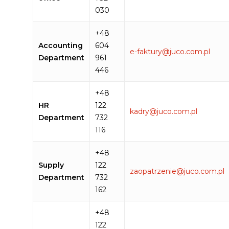
030
+48
Accounting
604
e-faktury@juco.com.pl
Department
961
446
+48
HR
122
kadry@juco.com.pl
Department
732
116
+48
Supply
122
zaopatrzenie@juco.com.pl
Department
732
162
+48
122