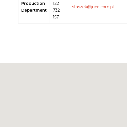
Production
122
staszek@juco.com.pl
Department
732
157