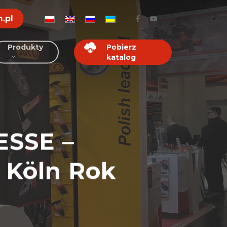
.pl
Produkty
Pobierz
katalog
SSE –
r Köln Rok