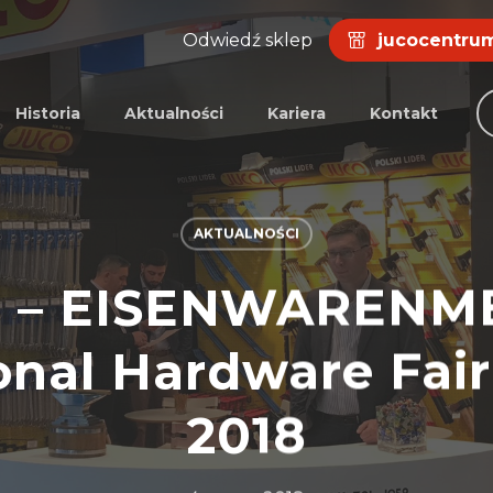
Odwiedź sklep
jucocentrum
Historia
Aktualności
Kariera
Kontakt
AKTUALNOŚCI
I – EISENWARENME
onal Hardware Fai
2018