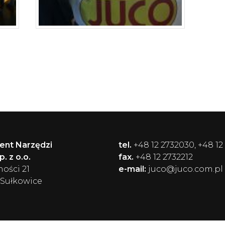
ent Narzędzi
tel.
+48 12 2732030, +48 12
. z o.o.
fax.
+48 12 2732212
ności 21
e-mail:
juco@juco.com.pl
 Sułkowice