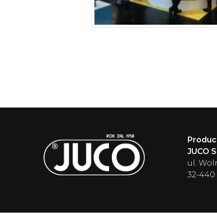
Produc
JUCO Sp
ul. Wol
32-440