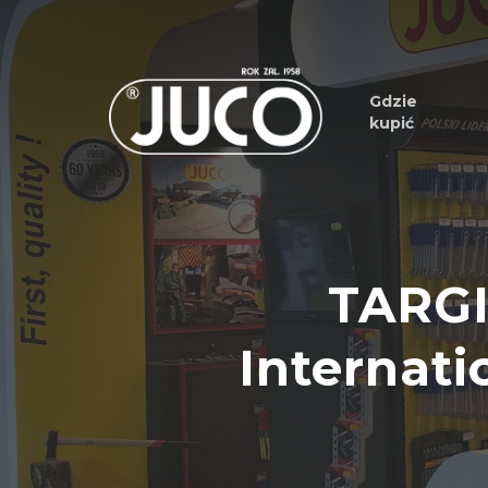
Gdzie
kupić
TARG
Internati