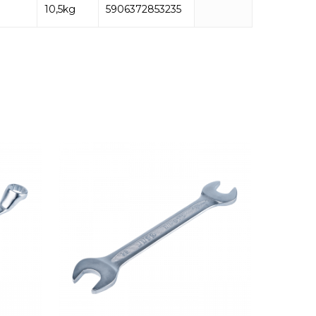
10,5kg
5906372853235