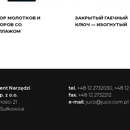
ОР МОЛОТКОВ И
ЗАКРЫТЫЙ ГАЕЧНЫЙ
ОРОВ СО
КЛЮЧ — ИЗОГНУТЫЙ
ЛЛАЖОМ
ent Narzędzi
tel.
+48 12 2732030, +48 12
. z o.o.
fax.
+48 12 2732212
ności 21
e-mail:
juco@juco.com.pl
 Sułkowice