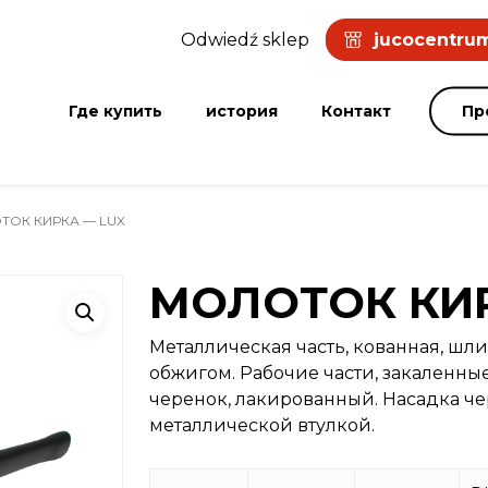
Odwiedź sklep
jucocentrum
Где купить
история
Контакт
Пр
ОК КИРКА — LUX
МОЛОТОК КИР
Металлическая часть, кованная, шл
обжигом. Рабочие части, закаленн
черенок, лакированный. Насадка 
металлической втулкой.