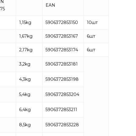
IN
EAN
75
1,15kg
5906372853150
10
шт
1,67kg
5906372853167
6
шт
2,17kg
5906372853174
6
шт
3,2kg
5906372853181
4,3kg
5906372853198
5,4kg
5906372853204
6,4kg
5906372853211
8,5kg
5906372853228