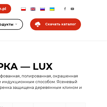
.pl
Скачать каталог
одукты
КА — LUX
ифованная, полированная, окрашенная
ые индукционным способом. Ясеневый
черенка защищена деревянным клином и