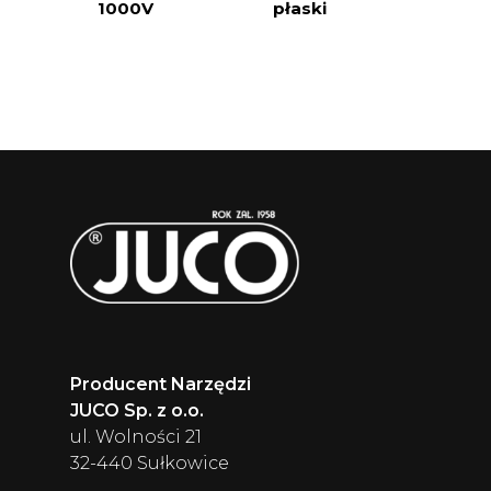
1000V
płaski
Producent Narzędzi
JUCO Sp. z o.o.
ul. Wolności 21
32-440 Sułkowice