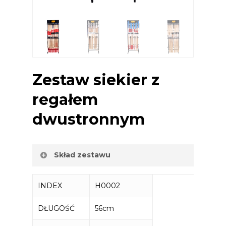
Zestaw siekier z
regałem
dwustronnym
Skład zestawu
Toporek 600g – 5 szt
INDEX
H0002
Toporek 800g – 2 szt
Toporek 1000g – 5 szt
DŁUGOŚĆ
56cm
Siekiera 1250g – 5 szt
Siekiera 1500g – 5 szt