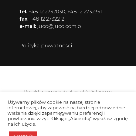
tel.
+48 12 2732030, +48 12 2732351
fax.
+48 12 2732212
e-mail:
juco@juco.com.pl
Polityka prywatności
Projekt w ramach działania 3.4 Dotacje na
kapitał obrotowy Programu Operacyjnego
Używamy plików cookie na naszej stronie
Inteligentny Rozwój 2014-2020,
internetowej, aby zapewnić najbardziej odpowiednie
współfinansowanego ze środków
wrażenia dzięki zapamiętywaniu preferencji i
Europejskiego Funduszu Rozwoju
powtarzaniu wizyt. Klikając „Akceptuj" wyrażasz zgodę
Regionalnego.
na ich użycie.