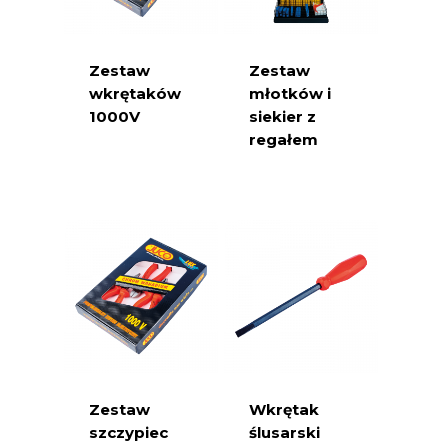
Zestaw
Zestaw
wkrętaków
młotków i
1000V
siekier z
regałem
Zestaw
Wkrętak
szczypiec
ślusarski