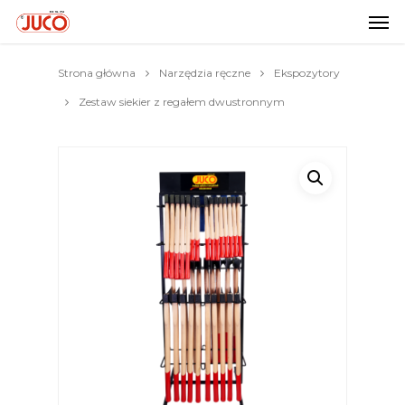
Strona główna
Narzędzia ręczne
Ekspozytory
Zestaw siekier z regałem dwustronnym