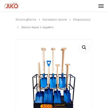
Strona główna
Narzędzia ręczne
Ekspozytory
Zestaw łopat z regałem