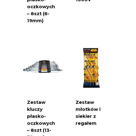
oczkowych
– 8szt (6-
19mm)
Zestaw
Zestaw
kluczy
młotków i
płasko-
siekier z
oczkowych
regałem
– 8szt (13-