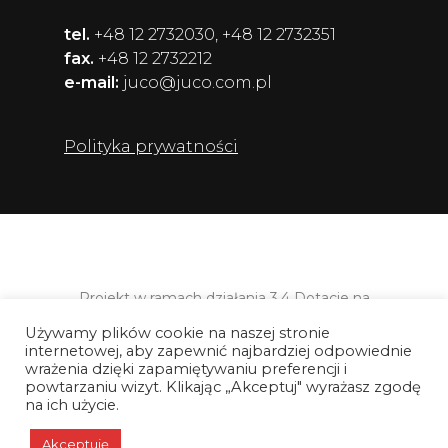
tel.
+48 12 2732030, +48 12 2732351
fax.
+48 12 2732212
e-mail:
juco@juco.com.pl
Polityka prywatności
Projekt w ramach działania 3.4 Dotacje na
kapitał obrotowy Programu Operacyjnego
Używamy plików cookie na naszej stronie
Inteligentny Rozwój 2014-2020,
internetowej, aby zapewnić najbardziej odpowiednie
współfinansowanego ze środków
wrażenia dzięki zapamiętywaniu preferencji i
Europejskiego Funduszu Rozwoju
powtarzaniu wizyt. Klikając „Akceptuj" wyrażasz zgodę
Regionalnego.
na ich użycie.
Akceptuję