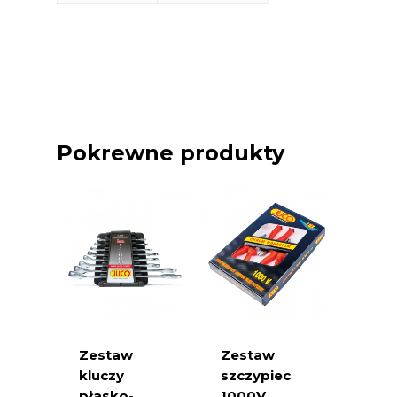
szt
Szpadel ogrodniczy szpiczasty 1,6 kg
– 5 szt
Pokrewne produkty
Zestaw
Zestaw
kluczy
szczypiec
płasko-
1000V