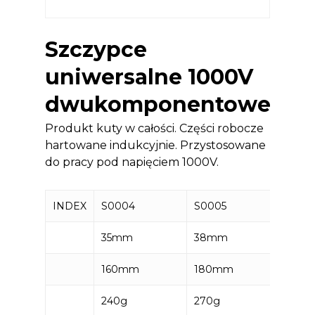
Szczypce
uniwersalne 1000V
dwukomponentowe
Produkt kuty w całości. Części robocze
hartowane indukcyjnie. Przystosowane
do pracy pod napięciem 1000V.
INDEX
S0004
S0005
S000
35mm
38mm
43m
160mm
180mm
200
240g
270g
390g