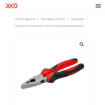
Strona główna
Narzędzia ręczne
Szczypce
Szczypce uniwersalne 1000V dwukomponentowe