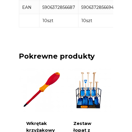
EAN
5906372856687
5906372856694
5906
10szt
10szt
10szt
Pokrewne produkty
Wkrętak
Zestaw
krzyżakowy
łopat z