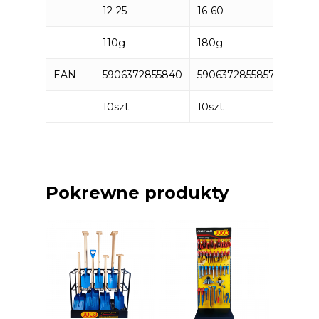
12-25
16-60
40-1
110g
180g
230g
EAN
5906372855840
5906372855857
5906
10szt
10szt
10szt
Pokrewne produkty