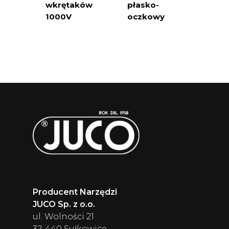
wkrętaków
płasko-
1000V
oczkowy
Producent Narzędzi
JUCO Sp. z o.o.
ul. Wolności 21
32-440 Sułkowice