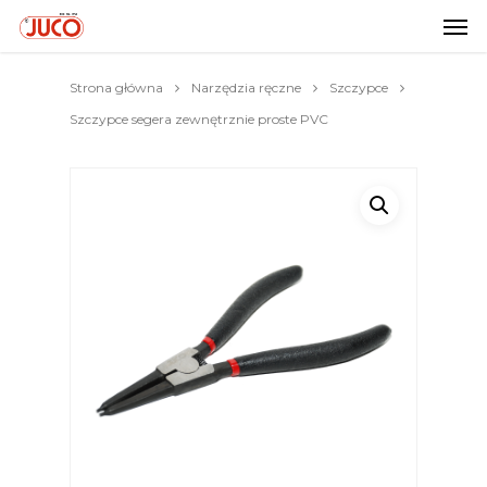
Strona główna
Narzędzia ręczne
Szczypce
Szczypce segera zewnętrznie proste PVC