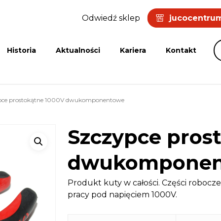
Odwiedź sklep
jucocentrum
Historia
Aktualności
Kariera
Kontakt
ce prostokątne 1000V dwukomponentowe
Szczypce pros
dwukomponen
Produkt kuty w całości. Części robocz
pracy pod napięciem 1000V.