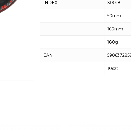
INDEX
S0018
50mm
160mm
180g
EAN
590637285
10szt