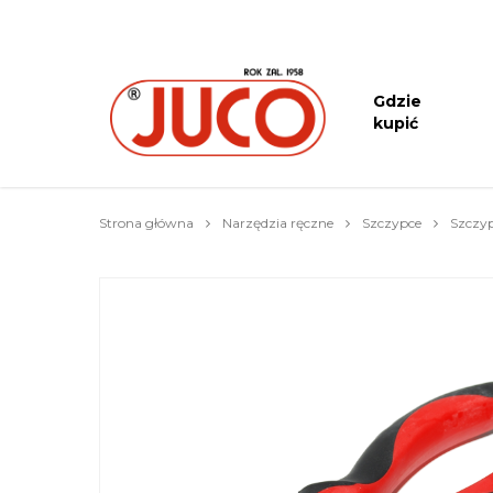
Gdzie
kupić
Strona główna
Narzędzia ręczne
Szczypce
Szczyp