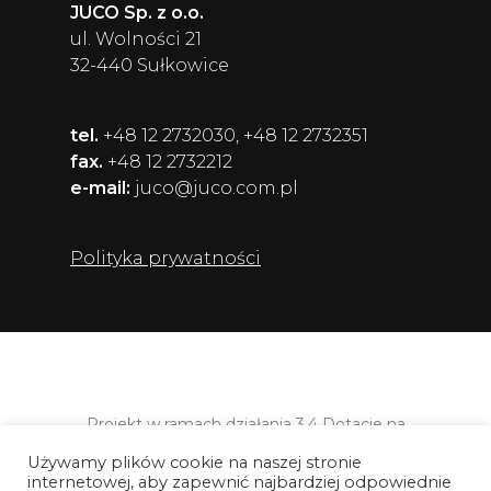
JUCO Sp. z o.o.
ul. Wolności 21
32-440 Sułkowice
tel.
+48 12 2732030, +48 12 2732351
fax.
+48 12 2732212
e-mail:
juco@juco.com.pl
Polityka prywatności
Projekt w ramach działania 3.4 Dotacje na
kapitał obrotowy Programu Operacyjnego
Używamy plików cookie na naszej stronie
Inteligentny Rozwój 2014-2020,
internetowej, aby zapewnić najbardziej odpowiednie
współfinansowanego ze środków