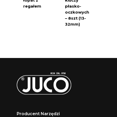
łopat z
kluczy
regałem
płasko-
oczkowych
– 8szt (13-
32mm)
Producent Narzędzi