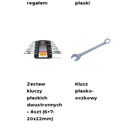
regałem
płaski
Zestaw
Klucz
kluczy
płasko-
płaskich
oczkowy
dwustronnych
– 8szt (6×7-
20x22mm)