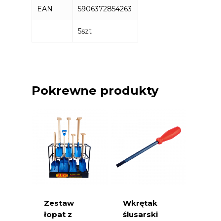
EAN
5906372854263
5szt
Pokrewne produkty
Zestaw
Wkrętak
łopat z
ślusarski