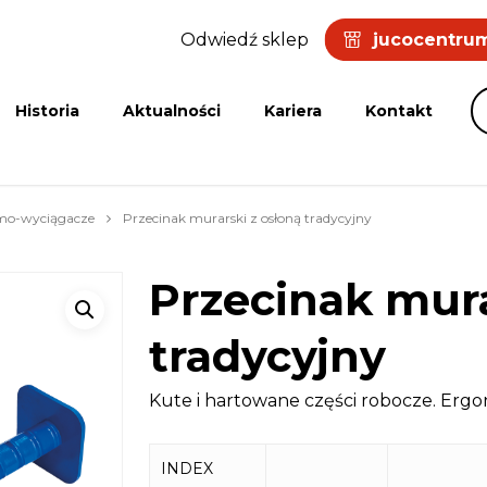
Odwiedź sklep
jucocentrum
Historia
Aktualności
Kariera
Kontakt
omo-wyciągacze
Przecinak murarski z osłoną tradycyjny
Przecinak mura
tradycyjny
Kute i hartowane części robocze. Erg
INDEX