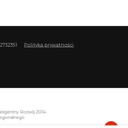
 2732351
Polityka prywatności
teligentny Rozwój 2014-
egionalnego.