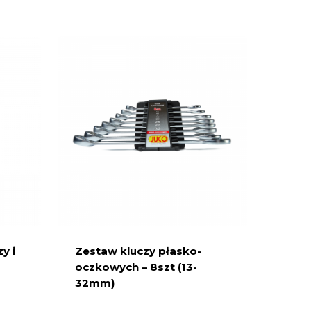
y i
Zestaw kluczy płasko-
oczkowych – 8szt (13-
32mm)