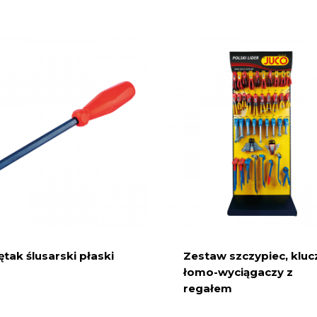
tak ślusarski płaski
Zestaw szczypiec, klucz
łomo-wyciągaczy z
regałem