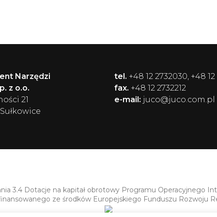
ent Narzędzi
tel.
+48 12 2732030, +48 12
. z o.o.
fax.
+48 12 2732212
ności 21
e-mail:
juco@juco.com.pl
 Sułkowice
ania 3.4 Dotacje na kapitał obrotowy Programu Operacyjnego In
finansowanego ze środków Europejskiego Funduszu Rozwoju R