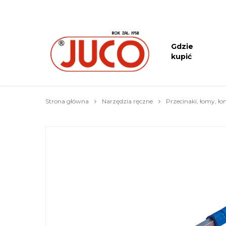
Gdzie
kupić
Strona główna
Narzędzia ręczne
Przecinaki, łomy, ł