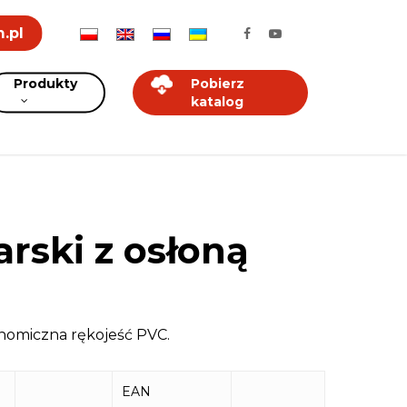
.pl
Produkty
Pobierz
katalog
rski z osłoną
onomiczna rękojeść PVC.
EAN