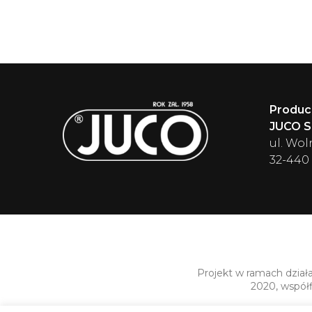
Produc
JUCO Sp
ul. Wol
32-440
Projekt w ramach dział
2020, współ