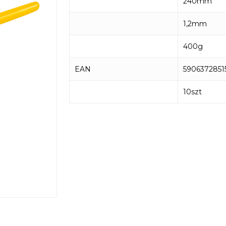
240mm
1,2mm
400g
EAN
5906372851
10szt