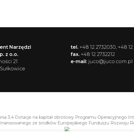
ent Narzędzi
tel.
+48 12 2732030, +48 12
. z o.o.
fax.
+48 12 2732212
ności 21
e-mail:
juco@juco.com.pl
 Sułkowice
ania 3.4 Dotacje na kapitał obrotowy Programu Operacyjnego In
finansowanego ze środków Europejskiego Funduszu Rozwoju R