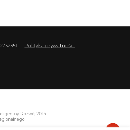
 2732351
Polityka prywatności
teligentny Rozwój 2014-
egionalnego.