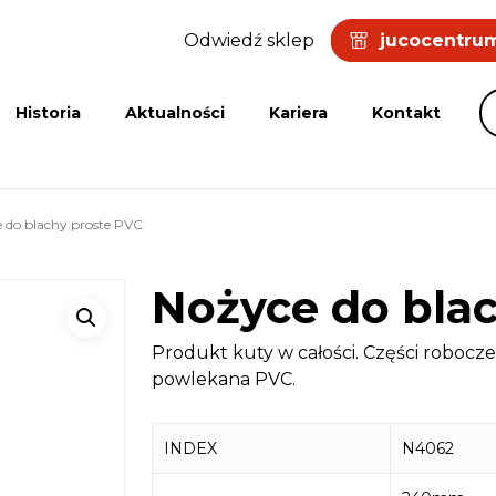
Odwiedź sklep
jucocentrum
Historia
Aktualności
Kariera
Kontakt
 do blachy proste PVC
Nożyce do bla
Produkt kuty w całości. Części robocz
powlekana PVC.
INDEX
N4062