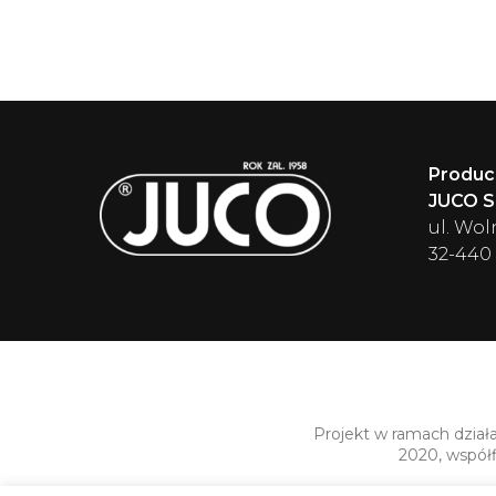
Produc
JUCO Sp
ul. Wol
32-440
Projekt w ramach dział
2020, współ