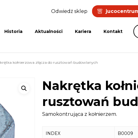
Odwiedź sklep
jucocentrum
Historia
Aktualności
Kariera
Kontakt
krętka kołnierzowa złącza do rusztowań budowlanych
Nakrętka kołni
rusztowań bu
Samokontrująca z kołnierzem.
INDEX
B0009