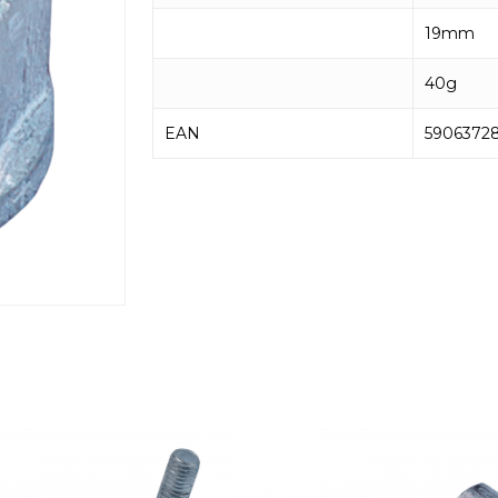
19mm
40g
EAN
5906372