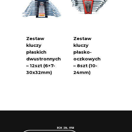
Zestaw
Zestaw
kluczy
kluczy
płaskich
płasko-
dwustronnych
oczkowych
– 12szt (6×7-
– 8szt (10-
30x32mm)
24mm)