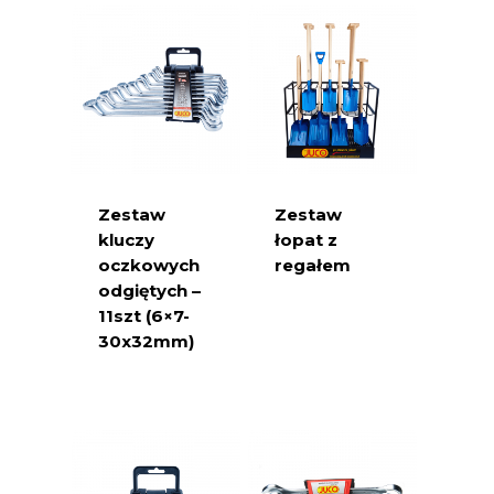
Zestaw
Zestaw
kluczy
łopat z
oczkowych
regałem
odgiętych –
11szt (6×7-
30x32mm)