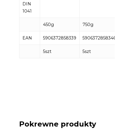
DIN
1041
450g
750g
1300
EAN
5906372858339
5906372858346
5906
5szt
5szt
5szt
Pokrewne produkty