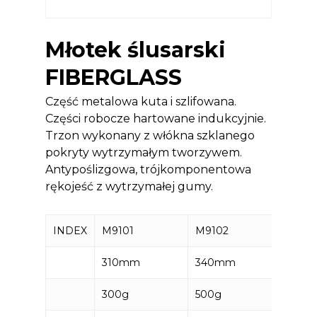
Młotek ślusarski
FIBERGLASS
Część metalowa kuta i szlifowana.
Części robocze hartowane indukcyjnie.
Trzon wykonany z włókna szklanego
pokryty wytrzymałym tworzywem.
Antypoślizgowa, trójkomponentowa
rękojeść z wytrzymałej gumy.
INDEX
M9101
M9102
M910
310mm
340mm
370
300g
500g
1000