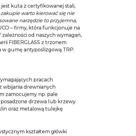
est kuta z certyfikowanej stali,
 zakupie warto kierować się nie
pasowane narzędzie to przyjemna,
CO – firmy, która funkcjonuje na
 W zależności od naszych wymagań,
 serii FIBERGLASS z trzonem
a w gumę antypoślizgową TRP.
 wymagających pracach
z wbijania drewnianych
iem zamocujemy np. pale
żo posadzone drzewa lub krzewy.
klin oraz metalową tulejkę
ystycznym kształtem główki