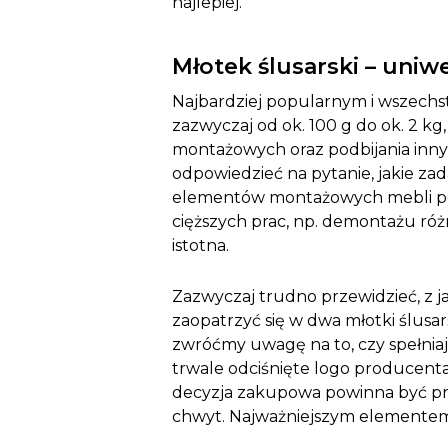
najlepiej.
Młotek ślusarski – uni
Najbardziej popularnym i wszech
zazwyczaj od ok. 100 g do ok. 2 k
montażowych oraz podbijania inny
odpowiedzieć na pytanie, jakie za
elementów montażowych mebli potr
cięższych prac, np. demontażu różn
istotna.
Zazwyczaj trudno przewidzieć, z j
zaopatrzyć się w dwa młotki ślusa
zwróćmy uwagę na to, czy spełnia
trwale odciśnięte logo producenta.
decyzja zakupowa powinna być prz
chwyt. Najważniejszym elementem j