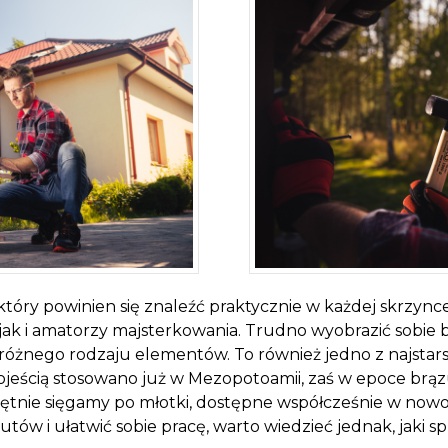
który powinien się znaleźć praktycznie w każdej skrzync
 jak i amatorzy majsterkowania. Trudno wyobrazić sobie b
różnego rodzaju elementów. To również jedno z najsta
jeścią stosowano już w Mezopotoamii, zaś w epoce brązu 
 chętnie sięgamy po młotki, dostępne współcześnie w now
butów i ułatwić sobie pracę, warto wiedzieć jednak, jaki