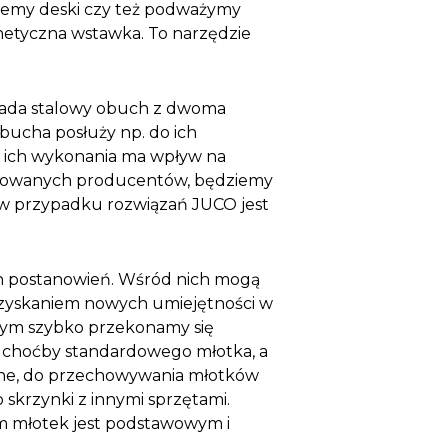
iemy deski czy też podważymy
netyczna wstawka. To narzędzie
siada stalowy obuch z dwoma
bucha posłuży np. do ich
ść ich wykonania ma wpływ na
nomowanych producentów, będziemy
ra w przypadku rozwiązań JUCO jest
h postanowień. Wśród nich mogą
uzyskaniem nowych umiejętności w
 czym szybko przekonamy się
ć choćby standardowego młotka, a
totne, do przechowywania młotków
krzynki z innymi sprzętami.
em młotek jest podstawowym i