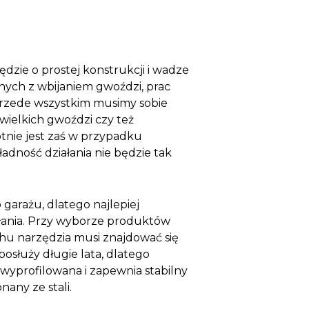
dzie o prostej konstrukcji i wadze
nych z wbijaniem gwoździ, prac
Przede wszystkim musimy sobie
wielkich gwoździ czy też
tnie jest zaś w przypadku
adność działania nie będzie tak
garażu, dlatego najlepiej
iałania. Przy wyborze produktów
hu narzędzia musi znajdować się
osłuży długie lata, dlatego
wyprofilowana i zapewnia stabilny
any ze stali.