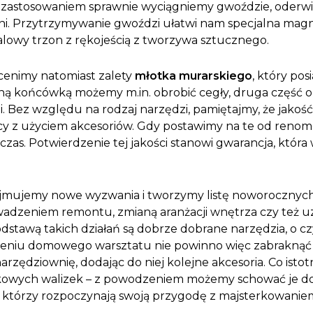
o zastosowaniem sprawnie wyciągniemy gwoździe, oderw
ni. Przytrzymywanie gwoździ ułatwi nam specjalna mag
lowy trzon z rękojeścią z tworzywa sztucznego.
enimy natomiast zalety
młotka murarskiego
, który po
ną końcówką możemy m.in. obrobić cegły, druga część o
zi. Bez względu na rodzaj narzędzi, pamiętajmy, że jako
acy z użyciem akcesoriów. Gdy postawimy na te od re
 czas. Potwierdzenie tej jakości stanowi gwarancja, któ
dejmujemy nowe wyzwania i tworzymy listę noworocznyc
wadzeniem remontu, zmianą aranżacji wnętrza czy też 
 Podstawą takich działań są dobrze dobrane narzędzia, o
sażeniu domowego warsztatu nie powinno więc zabrakną
rzędziownię, dodając do niej kolejne akcesoria. Co is
owych walizek – z powodzeniem możemy schować je do s
h, którzy rozpoczynają swoją przygodę z majsterkowani