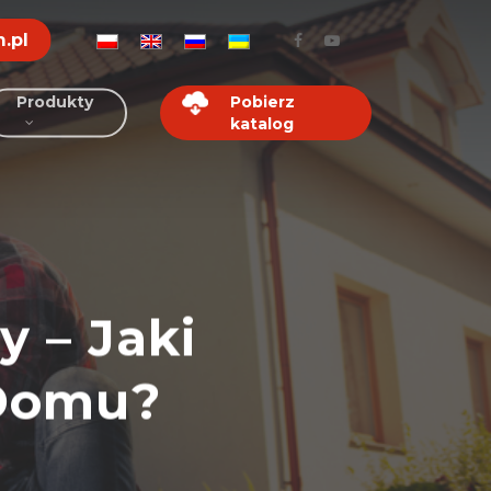
.pl
Produkty
Pobierz
katalog
 – Jaki
 Domu?