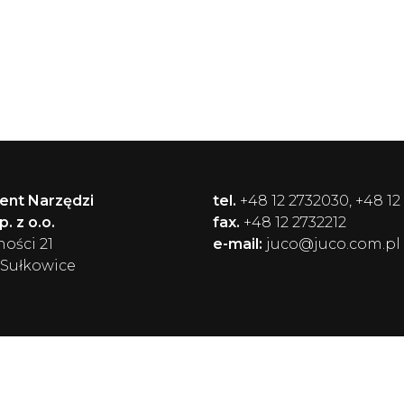
ent Narzędzi
tel.
+48 12 2732030, +48 12
. z o.o.
fax.
+48 12 2732212
ności 21
e-mail:
juco@juco.com.pl
 Sułkowice