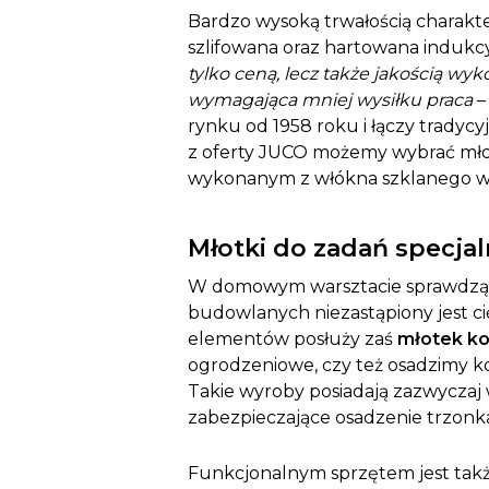
Bardzo wysoką trwałością charaktery
szlifowana oraz hartowana indukcy
tylko ceną, lecz także jakością wy
wymagająca mniej wysiłku praca
–
rynku od 1958 roku i łączy tradyc
z oferty JUCO możemy wybrać młot
wykonanym z włókna szklanego w 
Młotki do zadań specja
W domowym warsztacie sprawdzą s
budowlanych niezastąpiony jest ci
elementów posłuży zaś
młotek ko
ogrodzeniowe, czy też osadzimy ko
Takie wyroby posiadają zazwyczaj w
zabezpieczające osadzenie trzonk
Funkcjonalnym sprzętem jest tak