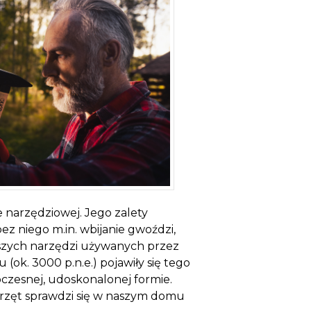
e narzędziowej. Jego zalety
ez niego m.in. wbijanie gwoździ,
rszych narzędzi używanych przez
(ok. 3000 p.n.e.) pojawiły się tego
oczesnej, udoskonalonej formie.
 sprzęt sprawdzi się w naszym domu