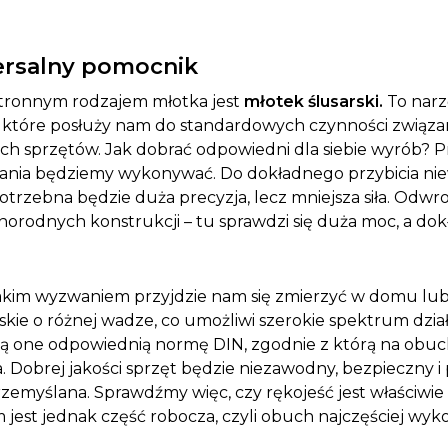
wersalny pomocnik
stronnym rodzajem młotka jest
młotek ślusarski.
To narzę
g, które posłuży nam do standardowych czynności związa
ch sprzętów. Jak dobrać odpowiedni dla siebie wyrób? 
dania będziemy wykonywać. Do dokładnego przybicia nie
zebna będzie duża precyzja, lecz mniejsza siła. Odwro
orodnych konstrukcji – tu sprawdzi się duża moc, a dokł
akim wyzwaniem przyjdzie nam się zmierzyć w domu lub 
rskie o różnej wadze, co umożliwi szerokie spektrum dz
ją one odpowiednią normę DIN, zgodnie z którą na obuc
 Dobrej jakości sprzęt będzie niezawodny, bezpieczny i p
emyślana. Sprawdźmy więc, czy rękojeść jest właściwie 
est jednak część robocza, czyli obuch najczęściej wykon