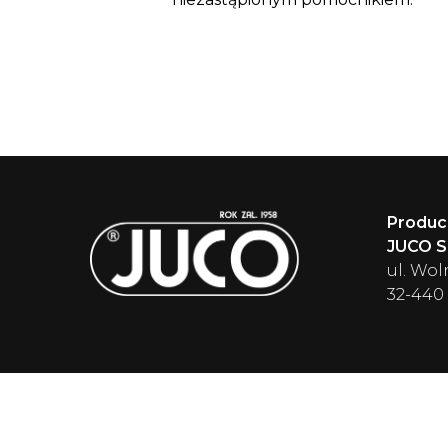
Produc
JUCO Sp
ul. Wol
32-440