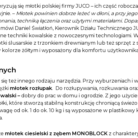
zują się młotki polskiej firmy JUCO – ich część robocza j
jnie. –
Młotek powinien dobrze leżeć w dłoni, a przy jego
konania, techniką łączenia oraz użytymi materiałami. Do
 mówi Daniel Światłoń, Kierownik Działu Technicznego JU
yjne techniki kowalskie z nowoczesnymi technologiami.
ki ślusarskie z trzonkiem drewnianym lub też sprzęt z
kolorze żółtym i wyposażony dla komfortu użytkownik
lnych
ię też innego rodzaju narzędzia. Przy wyburzeniach i
ężki
młotek rozłupak
. Do rozłupywania, rozkuwania ora
walski –
dobry do prac w domu i ogrodzie. Z jego użyc
łki, które stworzą stabilną konstrukcję chroniącą świe
agę od ok. 1 do ok. 10 kg i są wyposażone w plastikowy 
a.
że
młotek ciesielski z zębem MONOBLOCK
z charakter