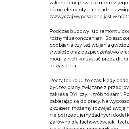
zakończonej tzw. pazurem. Z jeg
różne elementy na zasadzie dźwig
zazwyczaj wyposażone jest w meta
Podczas budowy lub remontu doc
różnymi zakończeniami. Spłaszczo
podbijania czy też wbijania gwoźd
trwałość oraz bezpieczeństwo pr
mogli z nich korzystać przez długi
dożywotnia.
Początek roku to czas, kiedy po
być też plany związane z przepro
zakresie DYI, czyli „zrób to sam”.
zabierając się do pracy. Na wypo
z czasem możemy rozwijać swoją na
nie potrzebujemy żadnych dodatk
Zarówno dla fachowców, jak i tyc
niezastąpionym pomocnikiem.