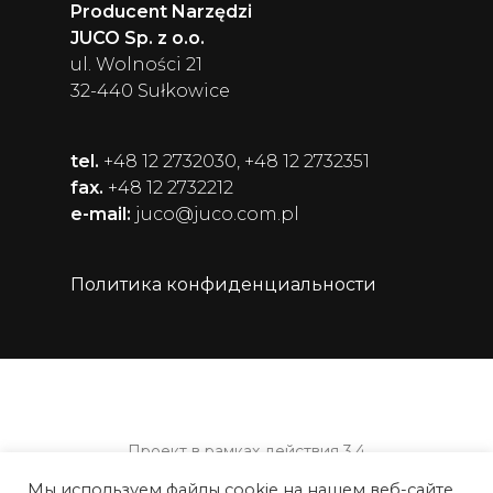
Producent Narzędzi
JUCO Sp. z o.o.
ul. Wolności 21
32-440 Sułkowice
tel.
+48 12 2732030, +48 12 2732351
fax.
+48 12 2732212
e-mail:
juco@juco.com.pl
Политика конфиденциальности
Проект в рамках действия 3.4
Субсидирование оборотного капитала
Мы используем файлы cookie на нашем веб-сайте,