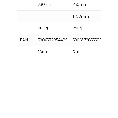
230mm
230mm
1100mm
280g
750g
EAN
5906372854485
5906372853389
10
шт
5
шт