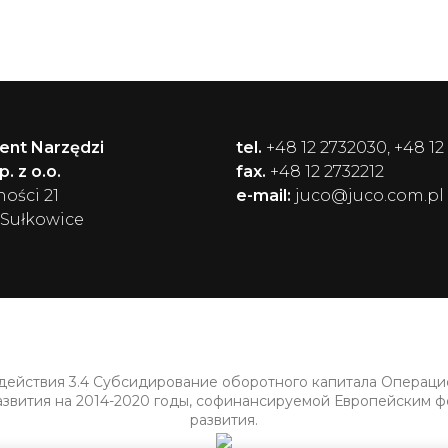
ent Narzędzi
tel.
+48 12 2732030, +48 12
. z o.o.
fax.
+48 12 2732212
ności 21
e-mail:
juco@juco.com.pl
 Sułkowice
 действия 3.4 Субсидирование оборотного капитала Операц
азвития на 2014-2020 годы, софинансируемой Европейским 
развития.