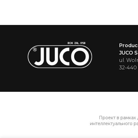
Produc
JUCO Sp
ul. Wol
32-440
Проект в рамках
интеллектуального р