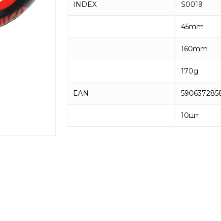
INDEX
S0019
45mm
160mm
170g
EAN
590637285
10
шт