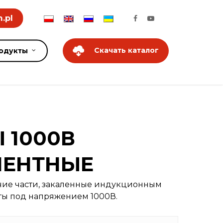
.pl
Скачать каталог
одукты
 1000В
НЕНТНЫЕ
чие части, закаленные индукционным
ты под напряжением 1000В.