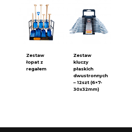
Zestaw
Zestaw
łopat z
kluczy
regałem
płaskich
dwustronnych
– 12szt (6×7-
30x32mm)