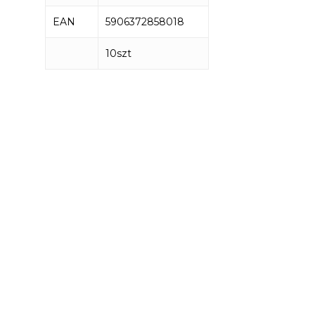
EAN
5906372858018
10szt