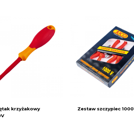
ętak krzyżakowy
Zestaw szczypiec 100
0V