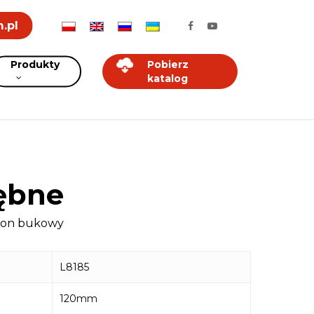
.pl
Produkty
Pobierz
katalog
zębne
rzon bukowy
L8185
120mm