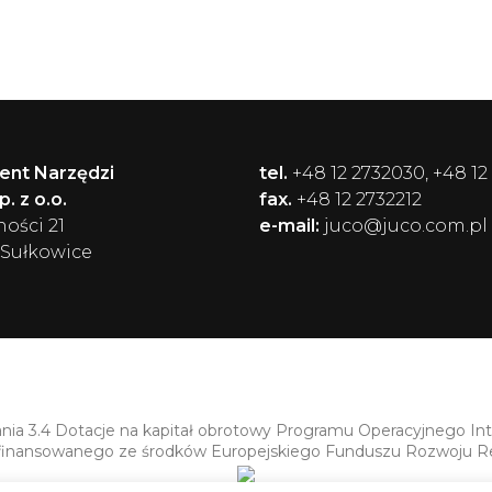
ent Narzędzi
tel.
+48 12 2732030, +48 12
. z o.o.
fax.
+48 12 2732212
ności 21
e-mail:
juco@juco.com.pl
 Sułkowice
ania 3.4 Dotacje na kapitał obrotowy Programu Operacyjnego In
finansowanego ze środków Europejskiego Funduszu Rozwoju R