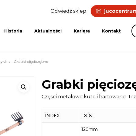
Odwiedź sklep
jucocentrum
Historia
Aktualności
Kariera
Kontakt
tyki
Grabki pięciozębne
Grabki pięcio
Części metalowe kute i hartowane. T
INDEX
L8181
120mm