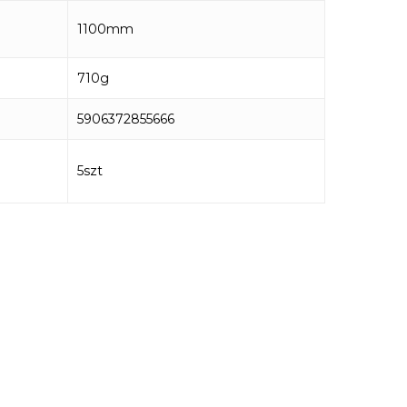
1100mm
710g
5906372855666
5szt