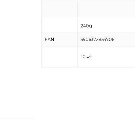
240g
EAN
5906372854706
10szt