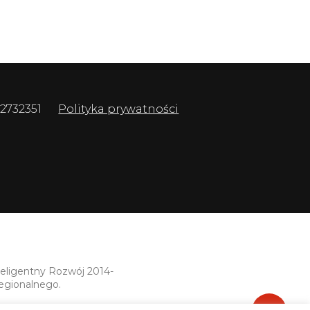
 2732351
Polityka prywatności
teligentny Rozwój 2014-
egionalnego.