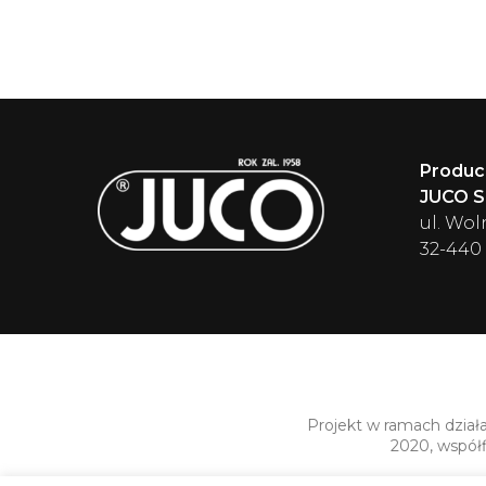
Produc
JUCO Sp
ul. Wol
32-440
Projekt w ramach dział
2020, współ