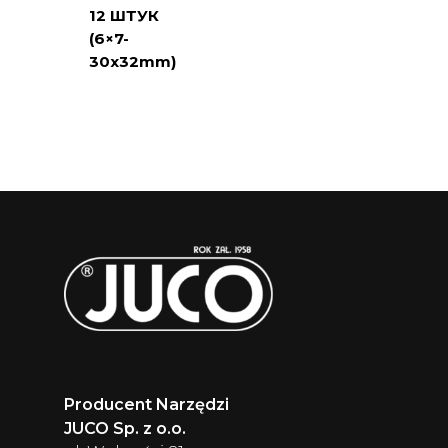
12 ШТУК
(6×7-
30x32mm)
Producent Narzędzi
JUCO Sp. z o.o.