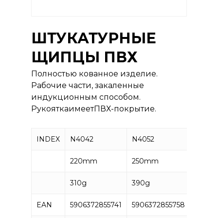
ШТУКАТУРНЫЕ
ЩИПЦЫ ПВХ
Полностью кованное изделие.
Рабочие части, закаленные
индукционным способом.
РукояткаимеетПВХ-покрытие.
INDEX
N4042
N4052
N4053
220mm
250mm
280m
310g
390g
500g
EAN
5906372855741
5906372855758
59063