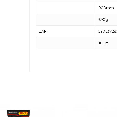
900mm
690g
EAN
59063728
10
шт