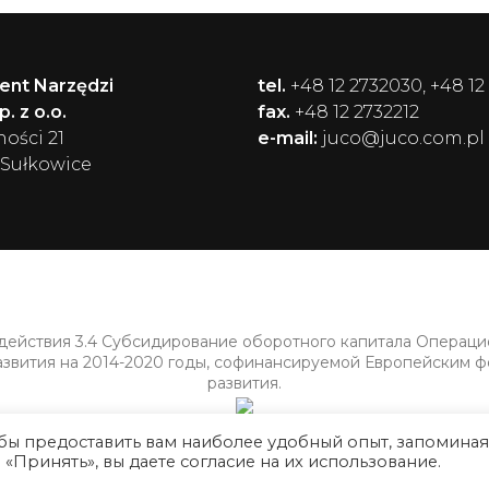
ent Narzędzi
tel.
+48 12 2732030, +48 12
. z o.o.
fax.
+48 12 2732212
ności 21
e-mail:
juco@juco.com.pl
 Sułkowice
 действия 3.4 Субсидирование оборотного капитала Операц
азвития на 2014-2020 годы, софинансируемой Европейским 
развития.
обы предоставить вам наиболее удобный опыт, запоминая
Принять», вы даете согласие на их использование.