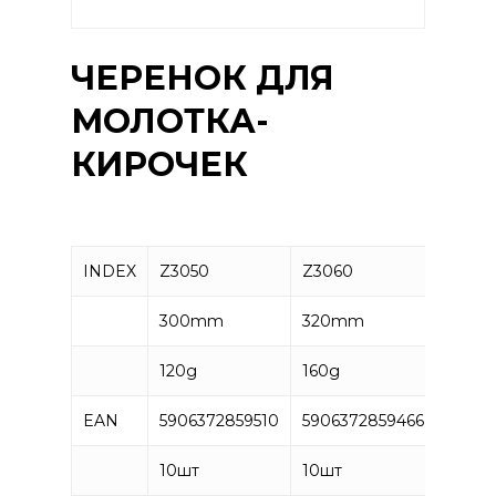
ЧЕРЕНОК ДЛЯ
МОЛОТКА-
КИРОЧЕК
INDEX
Z3050
Z3060
300mm
320mm
120g
160g
EAN
5906372859510
5906372859466
10
шт
10
шт