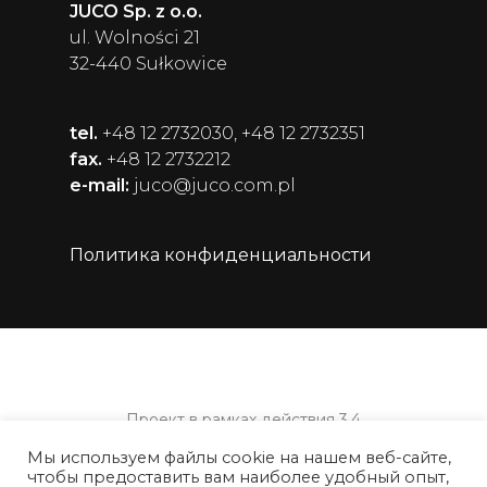
JUCO Sp. z o.o.
ul. Wolności 21
32-440 Sułkowice
tel.
+48 12 2732030, +48 12 2732351
fax.
+48 12 2732212
e-mail:
juco@juco.com.pl
Политика конфиденциальности
Проект в рамках действия 3.4
Субсидирование оборотного капитала
Мы используем файлы cookie на нашем веб-сайте,
Операционной программы
чтобы предоставить вам наиболее удобный опыт,
интеллектуального развития на 2014-2020