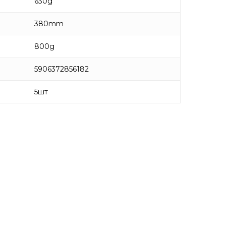
630g
380mm
800g
5906372856182
5
шт