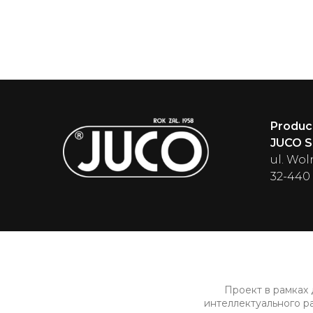
Produc
JUCO Sp
ul. Wol
32-440
Проект в рамках
интеллектуального р