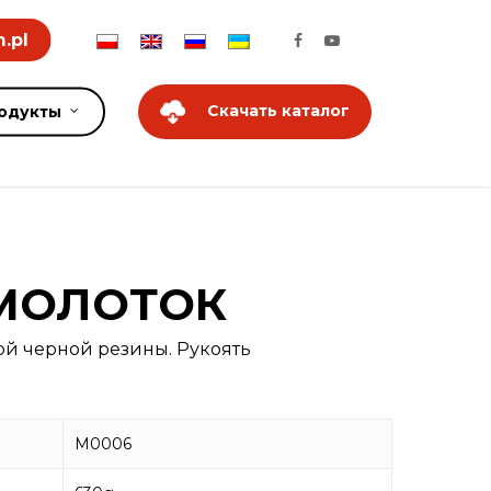
.pl
Скачать каталог
одукты
МОЛОТОК
ой черной резины. Рукоять
M0006