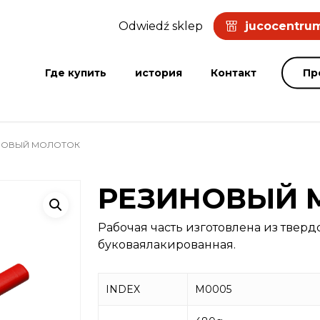
Odwiedź sklep
jucocentrum
Где купить
история
Контакт
Пр
НОВЫЙ МОЛОТОК
РЕЗИНОВЫЙ 
Рабочая часть изготовлена из тверд
буковаялакированная.
INDEX
M0005