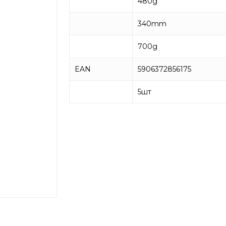
480g
340mm
700g
EAN
5906372856175
5
шт