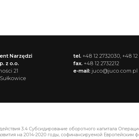
ent Narzędzi
tel.
+48 12 2732030, +48 12
. z o.o.
fax.
+48 12 2732212
ności 21
e-mail:
juco@juco.com.pl
 Sułkowice
 действия 3.4 Субсидирование оборотного капитала Операц
азвития на 2014-2020 годы, софинансируемой Европейским 