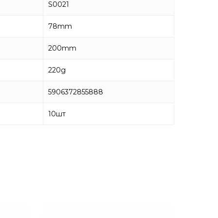
S0021
78mm
200mm
220g
5906372855888
10
шт