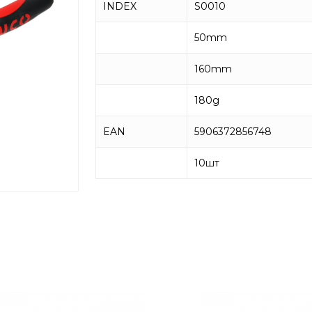
INDEX
S0010
50mm
160mm
180g
EAN
5906372856748
10
шт