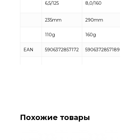
6,5/125
8,0/160
10,0/
235mm
290mm
310m
110g
160g
230g
EAN
5906372857172
5906372857189
59063
10
шт
10
шт
10
шт
Похожие товары