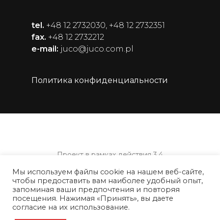
tel.
+48 12 2732030, +48 12 2732351
fax.
+48 12 2732212
e-mail:
juco@juco.com.pl
Политика конфиденциальности
Проект в рамках действия 3.4
Субсидирование оборотного капитала
Мы используем файлы cookie на нашем веб-сайте,
Операционной программы
чтобы предоставить вам наиболее удобный опыт,
интеллектуального развития на 2014-2020
запоминая ваши предпочтения и повторяя
годы, софинансируемой Европейским
посещения. Нажимая «Принять», вы даете
фондом регионального развития.
согласие на их использование.