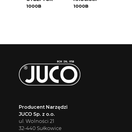
1000В
1000В
Producent Narzędzi
JUCO Sp. z o.o.
ul. Wolności 21
32-440 Sułkowice