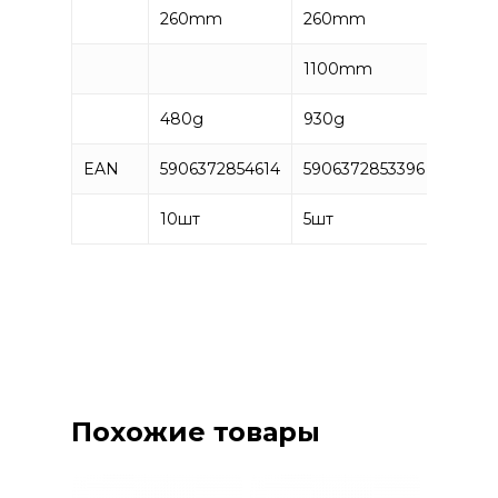
260mm
260mm
1100mm
480g
930g
EAN
5906372854614
5906372853396
10
шт
5
шт
Похожие товары