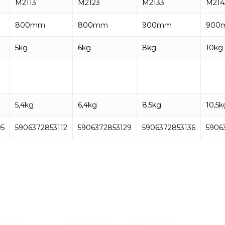
M2113
M2123
M2133
M214
800mm
800mm
900mm
900
5kg
6kg
8kg
10kg
5,4kg
6,4kg
8,5kg
10,5k
05
5906372853112
5906372853129
5906372853136
5906