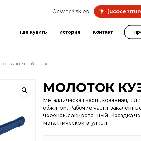
Odwiedź sklep
jucocentrum
Где купить
история
Контакт
Пр
ОК КУЗНЕЧНЫЙ — LUX
МОЛОТОК КУ
Металлическая часть, кованная, шл
обжигом. Рабочие части, закаленн
черенок, лакированный. Насадка 
металлической втулкой.