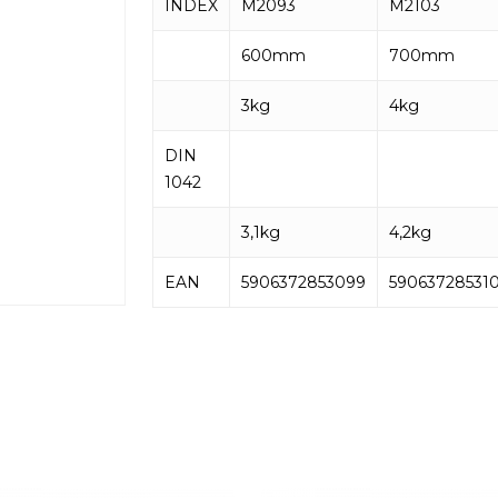
INDEX
M2093
M2103
600mm
700mm
3kg
4kg
DIN
1042
3,1kg
4,2kg
EAN
5906372853099
59063728531