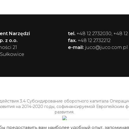
ent Narzędzi
tel.
+48 12 2732030, +48 12
. z o.o.
fax.
+48 12 2732212
ności 21
e-mail:
juco@juco.com.pl
 Sułkowice
 действия 3.4 Субсидирование оборотного капитала Операц
азвития на 2014-2020 годы, софинансируемой Европейским 
развития.
обы предоставить вам наиболее удобный опыт, запоминая