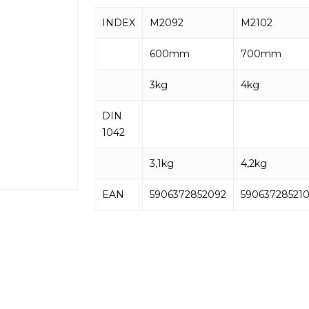
INDEX
M2092
M2102
600mm
700mm
3kg
4kg
DIN
1042
3,1kg
4,2kg
EAN
5906372852092
59063728521