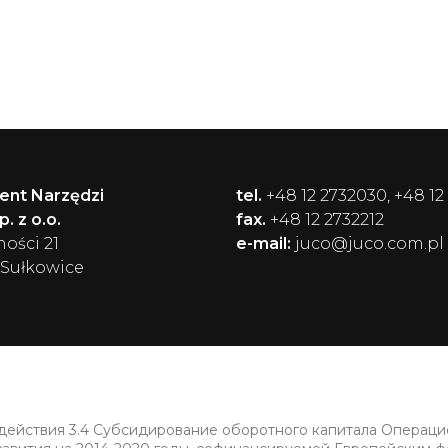
ent Narzędzi
tel.
+48 12 2732030, +48 12
. z o.o.
fax.
+48 12 2732212
ności 21
e-mail:
juco@juco.com.pl
 Sułkowice
 действия 3.4 Субсидирование оборотного капитала Операц