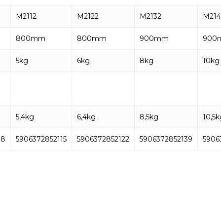
M2112
M2122
M2132
M214
800mm
800mm
900mm
900
5kg
6kg
8kg
10kg
5,4kg
6,4kg
8,5kg
10,5k
08
5906372852115
5906372852122
5906372852139
5906