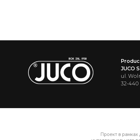
Produc
JUCO Sp
ul. Wol
32-440
Проект в рамках