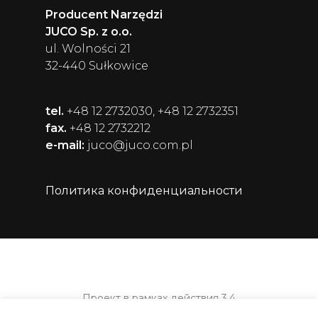
Producent Narzędzi
JUCO Sp. z o.o.
ul. Wolności 21
32-440 Sułkowice
tel.
+48 12 2732030, +48 12 2732351
fax.
+48 12 2732212
e-mail:
juco@juco.com.pl
Политика конфиденциальности
Проект в рамках действия 3.4
Субсидирование оборотного капитала