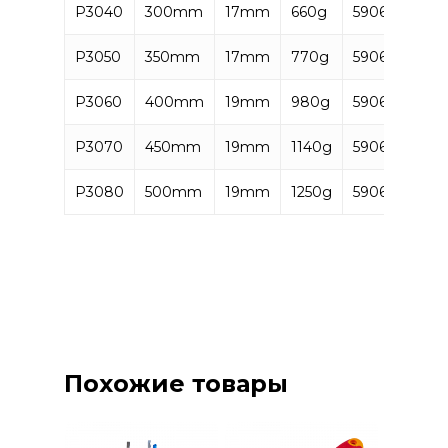
P3040
300mm
17mm
660g
59063728551
P3050
350mm
17mm
770g
59063728551
P3060
400mm
19mm
980g
59063728551
P3070
450mm
19mm
1140g
59063728552
P3080
500mm
19mm
1250g
59063728552
Похожие товары