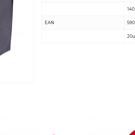
140
EAN
590
20