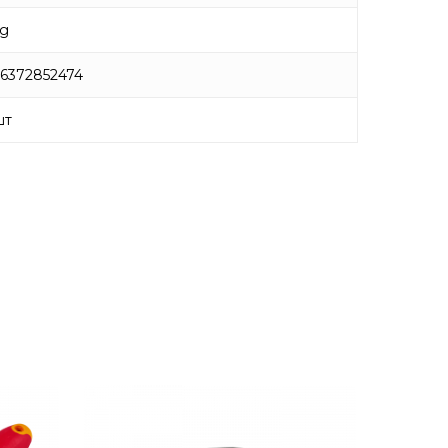
g
6372852474
шт