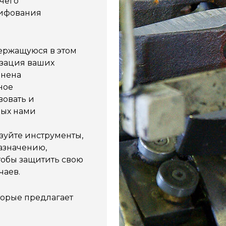
чего
лифования
ержащуюся в этом
изация ваших
лнена
ное
вовать и
мых нами
зуйте инструменты,
назначению,
тобы защитить свою
чаев.
торые предлагает