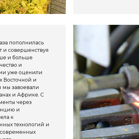
база пополнилась
т и совершенствуя
ьше и больше
чество и
ии уже оценили
х Восточной и
 мы завоевали
анах и Африке. С
менты через
анцию и
ела к
ных технологий и
 современных