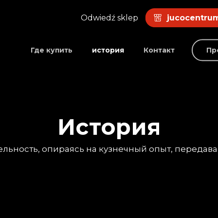
Odwiedź sklep
jucocentrum
Где купить
история
Контакт
Пр
История
льность, опираясь на кузнечный опыт, передав