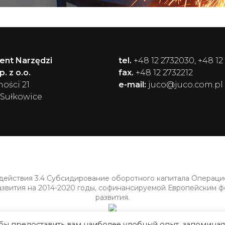
ent Narzędzi
tel.
+48 12 2732030, +48 12
. z o.o.
fax.
+48 12 2732212
ności 21
e-mail:
juco@juco.com.pl
 Sułkowice
 действия 3.4 Субсидирование оборотного капитала Операц
азвития на 2014-2020 годы, софинансируемой Европейским 
развития.
обы предоставить вам наиболее удобный опыт, запоминая