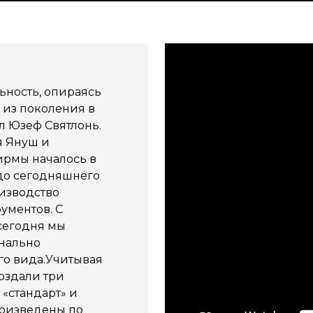
ьность, опираясь
 из поколения в
ал Юзеф Святлонь.
я Януш и
ирмы началось в
 до сегодняшнего
оизводство
ументов. С
сегодня мы
нально
го вида.Учитывая
оздали три
«стандарт» и
оизведены по