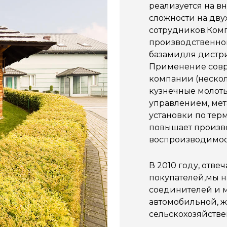
реализуется на в
сложности на дву
сотрудников.Ком
производственной
базамидля дистр
Применение совр
компании (неско
кузнечные молоты
управлением, ме
установки по тер
повышает произво
воспроизводимос
В 2010 году, отв
покупателей,мы н
соединителей и м
автомобильной, 
сельскохозяйств