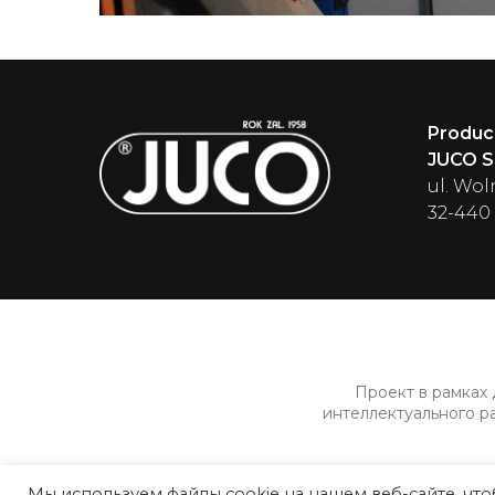
Produc
JUCO Sp
ul. Wol
32-440
Проект в рамках
интеллектуального р
Мы используем файлы cookie на нашем веб-сайте, чт