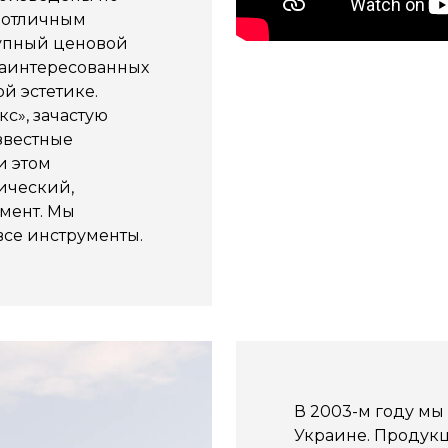
 отличным
тупный ценовой
 заинтересованных
й эстетике.
с», зачастую
звестные
и этом
ический,
мент. Мы
все инструменты.
В 2003-м году мы
Украине. Продукц