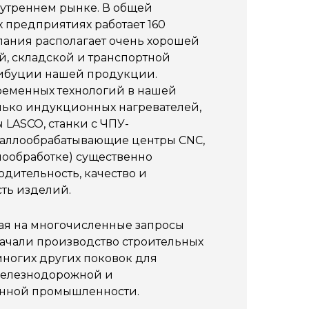
нутреннем рынке. В общей
х предприятиях работает 160
пания располагает очень хорошей
, складской и транспортной
ибуции нашей продукции.
еменных технологий в нашей
лько индукционных нагревателей,
 LASCO, станки с ЧПУ-
таллообрабатывающие центры CNC,
мообработке) существенно
дительность, качество и
ть изделий.
ечая на многочисленные запросы
ачали производство строительных
ногих других поковок для
железнодорожной и
енной промышленности.